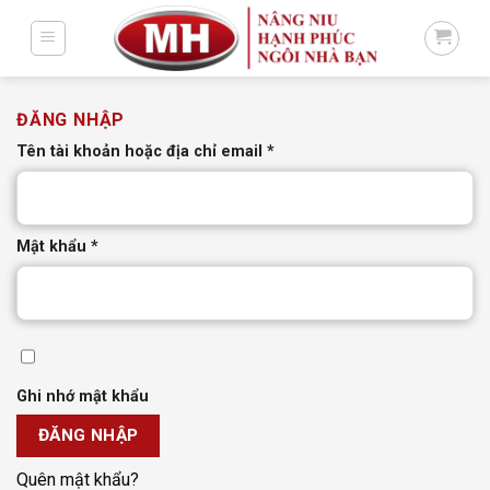
Bỏ
qua
nội
dung
ĐĂNG NHẬP
Bắt
Tên tài khoản hoặc địa chỉ email
*
buộc
Bắt
Mật khẩu
*
buộc
Ghi nhớ mật khẩu
ĐĂNG NHẬP
Quên mật khẩu?