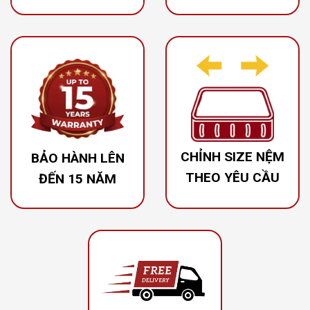
MINH HƯNG HỖ TRỢ
CHÍNH SÁCH BẢO
CHỈNH SIZE NỆM
HÀNH RÕ RÀNG VÀ
THEO YÊU CẦU ĐỂ
LÂU DÀI
PHÙ HỢP VỚI
GIƯỜNG VÀ KHÔNG
CHỈNH SIZE NỆM
XEM THÊM
BẢO HÀNH LÊN
GIAN CỦA BẠN
THEO YÊU CẦU
ĐẾN 15 NĂM
HỖ TRỢ GIAO HÀNG
VÀ LẮP ĐẶT NHANH