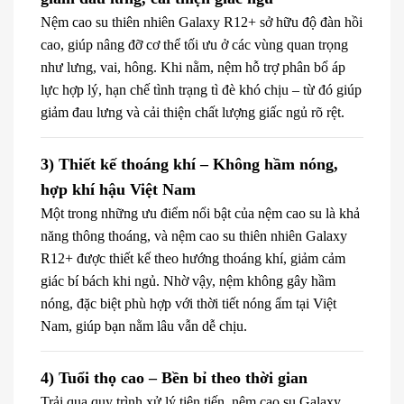
Nệm cao su thiên nhiên Galaxy R12+ sở hữu độ đàn hồi
cao, giúp nâng đỡ cơ thể tối ưu ở các vùng quan trọng
như lưng, vai, hông. Khi nằm, nệm hỗ trợ phân bổ áp
lực hợp lý, hạn chế tình trạng tì đè khó chịu – từ đó giúp
giảm đau lưng và cải thiện chất lượng giấc ngủ rõ rệt.
3) Thiết kế thoáng khí – Không hầm nóng,
hợp khí hậu Việt Nam
Một trong những ưu điểm nổi bật của nệm cao su là khả
năng thông thoáng, và nệm cao su thiên nhiên Galaxy
R12+ được thiết kế theo hướng thoáng khí, giảm cảm
giác bí bách khi ngủ. Nhờ vậy, nệm không gây hầm
nóng, đặc biệt phù hợp với thời tiết nóng ẩm tại Việt
Nam, giúp bạn nằm lâu vẫn dễ chịu.
4) Tuổi thọ cao – Bền bỉ theo thời gian
Trải qua quy trình xử lý tiên tiến, nệm cao su Galaxy