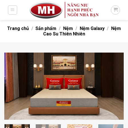
Bỏ
qua
nội
dung
Trang chủ
/
Sản phẩm
/
Nệm
/
Nệm Galaxy
/
Nệm
Cao Su Thiên Nhiên