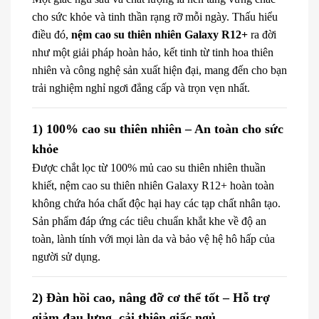
cho sức khỏe và tinh thần rạng rỡ mỗi ngày. Thấu hiểu
điều đó,
nệm cao su thiên nhiên Galaxy R12+
ra đời
như một giải pháp hoàn hảo, kết tinh từ tinh hoa thiên
nhiên và công nghệ sản xuất hiện đại, mang đến cho bạn
trải nghiệm nghỉ ngơi đẳng cấp và trọn vẹn nhất.
1) 100% cao su thiên nhiên – An toàn cho sức
khỏe
Được chắt lọc từ 100% mủ cao su thiên nhiên thuần
khiết, nệm cao su thiên nhiên Galaxy R12+ hoàn toàn
không chứa hóa chất độc hại hay các tạp chất nhân tạo.
Sản phẩm đáp ứng các tiêu chuẩn khắt khe về độ an
toàn, lành tính với mọi làn da và bảo vệ hệ hô hấp của
người sử dụng.
2) Đàn hồi cao, nâng đỡ cơ thể tốt – Hỗ trợ
giảm đau lưng, cải thiện giấc ngủ