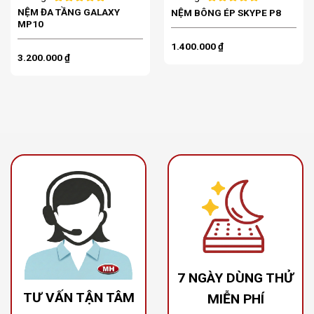
NỆM ĐA TẦNG GALAXY
NỆM BÔNG ÉP SKYPE P8
MP10
1.400.000
₫
3.200.000
₫
ĐỘI NGŨ CỦA CHÚNG
CHÍNH SÁCH 7 NGÀY
TÔI LUÔN SẴN SÀNG
DÙNG THỬ MIỄN PHÍ
HỖ TRỢ QUÝ KHÁCH
ĐỂ CHỌN ĐƯỢC TẤM
XEM THÊM
NỆM ƯNG Ý NHẤT
7 NGÀY DÙNG THỬ
TƯ VẤN TẬN TÂM
MIỄN PHÍ