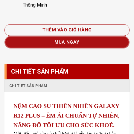
Thông Minh
THÊM VÀO GIỎ HÀNG
MUA NGAY
CHI TIẾT SẢN PHẨM
CHI TIẾT SẢN PHẨM
NỆM CAO SU THIÊN NHIÊN GALAXY
R12 PLUS – ÊM ÁI CHUẨN TỰ NHIÊN,
NÂNG ĐỠ TỐI ƯU CHO SỨC KHOẺ.
Một giấc ngủ sâu và chất lượng là nền tảng vững chắc