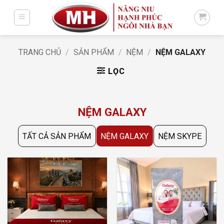
Bỏ
qua
nội
dung
TRANG CHỦ
/
SẢN PHẨM
/
NỆM
/
NỆM GALAXY
LỌC
NỆM GALAXY
TẤT CẢ SẢN PHẨM
NỆM GALAXY
NỆM SKYPE