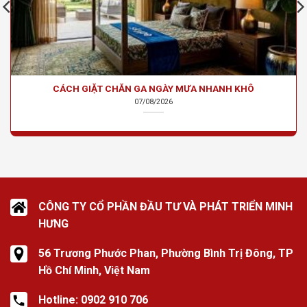
CÁCH GIẶT CHĂN GA NGÀY MƯA NHANH KHÔ
07/08/2026
CÔNG TY CỔ PHẦN ĐẦU TƯ VÀ PHÁT TRIỂN MINH
HƯNG
56 Trương Phước Phan, Phường Bình Trị Đông, TP
Hồ Chí Minh, Việt Nam
Hotline: 0902 910 706