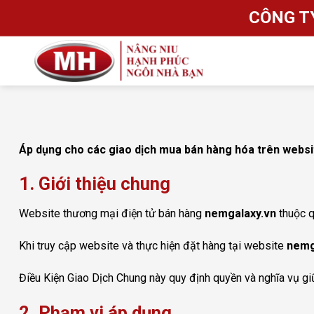
Bỏ
CÔNG T
qua
nội
dung
Áp dụng cho các giao dịch mua bán hàng hóa trên webs
1. Giới thiệu chung
Website thương mại điện tử bán hàng
nemgalaxy.vn
thuộc q
Khi truy cập website và thực hiện đặt hàng tại website
nemg
Điều Kiện Giao Dịch Chung này quy định quyền và nghĩa vụ g
2. Phạm vi áp dụng